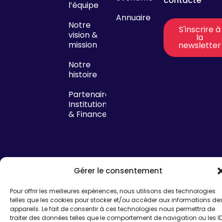
contacter
l’équipe
Annuaire
Notre
S'inscrire à
vision &
la
mission
newsletter
Notre
histoire
Partenaires
Institutionnels
& Financeurs
Gérer le consentement
Mentions légales
© French Tech
Pour offrir les meilleures expériences, nous utilisons des technologies
telles que les cookies pour stocker et/ou accéder aux informations de
Perpignan – Site
Politique de confidentialité
appareils. Le fait de consentir à ces technologies nous permettra de
réalisé par
I SEE U
traiter des données telles que le comportement de navigation ou les I