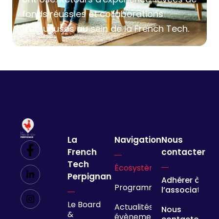
fonds réussies et collaborations
fructueuses au sein de la French Tech.
La
Navigation
Nous
French
contacter
Tech
Écosystème
Perpignan
Adhérer à
Programmes
l’association
Le Board
Actualités &
Nous
&
évènements