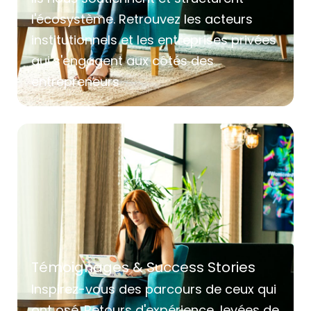
l'écosystème. Retrouvez les acteurs
institutionnels et les entreprises privées
qui s'engagent aux côtés des
entrepreneurs
Témoignages & Success Stories
Inspirez-vous des parcours de ceux qui
ont osé. Retours d'expérience, levées de