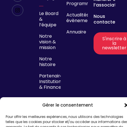
Programmes
l’association
Le Board
Actualités &
Nous
&
évènements
contacter
l’équipe
Annuaire
Notre
S'inscrire à
vision &
la
mission
newsletter
Notre
histoire
Partenaires
Institutionnels
& Financeurs
Gérer le consentement
Pour offrir les meilleures expériences, nous utilisons des technologies
telles que les cookies pour stocker et/ou accéder aux informations de
Mentions légales
appareils. Le fait de consentir à ces technologies nous permettra de