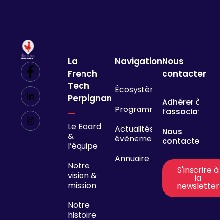
La
Navigation
Nous
French
contacter
Tech
Écosystème
Perpignan
Adhérer à
Programmes
l’association
Le Board
Actualités &
Nous
&
évènements
contacter
l’équipe
Annuaire
Notre
S'inscrire à
vision &
la
mission
newsletter
Notre
histoire