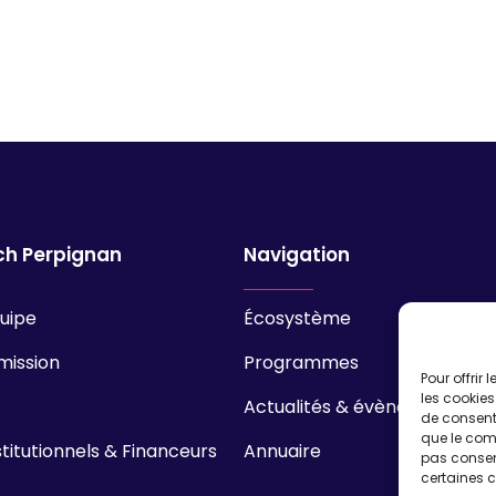
ch Perpignan
Navigation
quipe
Écosystème
mission
Programmes
Pour offrir
les cookies
Actualités & évènements
de consenti
que le comp
stitutionnels & Financeurs
Annuaire
pas consent
certaines c