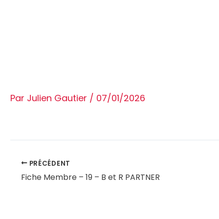
Aller
au
contenu
Par
Julien Gautier
/
07/01/2026
PRÉCÉDENT
Fiche Membre – 19 – B et R PARTNER