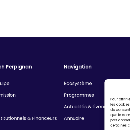
ch Perpignan
Navigation
quipe
Écosystème
mission
Programmes
Pour offrir
les cookies
Actualités & évènements
de consenti
que le comp
stitutionnels & Financeurs
Annuaire
pas consent
certaines c