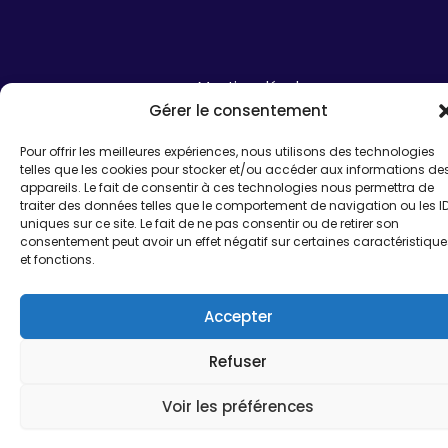
Mentions légales
© French Tech
Gérer le consentement
Perpignan – Site
Politique de confidentialité
Pour offrir les meilleures expériences, nous utilisons des technologies
réalisé par
I SEE U
telles que les cookies pour stocker et/ou accéder aux informations de
Politique de cookies
appareils. Le fait de consentir à ces technologies nous permettra de
traiter des données telles que le comportement de navigation ou les I
uniques sur ce site. Le fait de ne pas consentir ou de retirer son
consentement peut avoir un effet négatif sur certaines caractéristique
et fonctions.
Accepter
Refuser
Voir les préférences