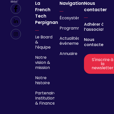
La
Navigation
Nous
French
contacter
Tech
Écosystème
Perpignan
Adhérer à
Programmes
l’association
Le Board
Actualités &
Nous
&
évènements
contacter
l’équipe
Annuaire
Notre
S'inscrire à
vision &
la
mission
newsletter
Notre
histoire
Partenaires
Institutionnels
& Financeurs