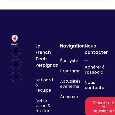
La
Navigation
Nous
French
contacter
Tech
Écosystème
Perpignan
Adhérer à
Programmes
l’association
Le Board
Actualités &
Nous
&
évènements
contacter
l’équipe
Annuaire
Notre
S'inscrire à
vision &
la
mission
newsletter