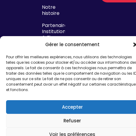
Notre
histoire
Partenaires
Institutionnels
& Financeurs
Gérer le consentement
Pour offrir les meilleures expériences, nous utilisons des technologies
telles que les cookies pour stocker et/ou accéder aux informations de
appareils. Le fait de consentir à ces technologies nous permettra de
traiter des données telles que le comportement de navigation ou les I
Mentions légales
uniques sur ce site. Le fait de ne pas consentir ou de retirer son
© French Tech
consentement peut avoir un effet négatif sur certaines caractéristique
et fonctions.
Perpignan – Site
Politique de confidentialité
réalisé par
I SEE U
Politique de cookies
Accepter
Refuser
Voir les préférences